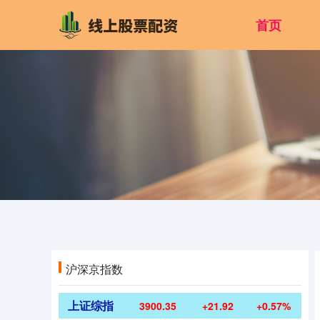
首页
沪深京指数
上证综指
3900.35
+21.92
+0.57%