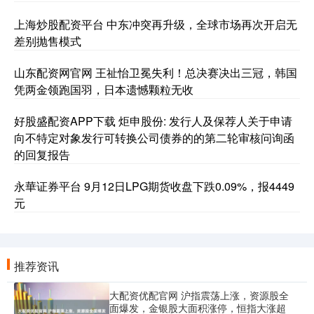
上海炒股配资平台 中东冲突再升级，全球市场再次开启无
差别抛售模式
山东配资网官网 王祉怡卫冕失利！总决赛决出三冠，韩国
凭两金领跑国羽，日本遗憾颗粒无收
好股盛配资APP下载 炬申股份: 发行人及保荐人关于申请
向不特定对象发行可转换公司债券的的第二轮审核问询函
的回复报告
永華证券平台 9月12日LPG期货收盘下跌0.09%，报4449
元
推荐资讯
大配资优配官网 沪指震荡上涨，资源股全
面爆发，金银股大面积涨停，恒指大涨超