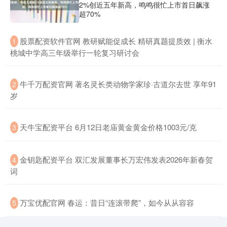
2%创近五年新高，鸣鸣很忙上市首日飙涨
超70%
​股票配资软件官网 教研赋能促成长 精研真题提质效 | 衡水
1
桃城中学高三年级举行一轮复习研讨会
​牛千万配资官网 著名灵长类动物学家珍·古道尔去世 享年91
2
岁
​天牛宝配资平台 6月12日老庙黄金黄金价格1003元/克
3
​金钥匙配资平台 双汇发展董事长万宏伟发表2026年新春贺
4
词
​万宝优配官网 春运：昔日“连滚带爬”，如今从从容容
5