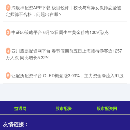
​淘股神配资APP下载 极目锐评丨校长与离异女教师恋爱被
2
定师德不合格，问题出在哪？
​中证50策略平台 6月12日周生生黄金价格1009元/克
3
​四川股票配资网平台 春节假期前五日上海接待游客近1257
4
万人次 同比增长5.32%
​证配所配资平台 OLED概念涨3.03%，主力资金净流入91股
5
益通网
股市配资
股市配资网
友情链接：