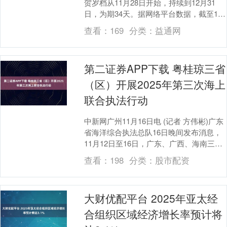
贺岁档从11月28日开始，持续到12月31
日，为期34天。据网络平台数据，截至12
月27日20:00，2025年贺岁档票房（....
查看：
169
分类：
益通网
第二证券APP下载 粤桂琼三省
（区）开展2025年第三次海上
联合执法行动
中新网广州11月16日电 (记者 方伟彬)广东
省海洋综合执法总队16日晚间发布消息，
11月12日至16日，广东、广西、海南三省
(区)海洋与渔业执法队伍在粤桂琼交....
查看：
198
分类：
股市配资
大财优配平台 2025年亚太经
合组织区域经济增长率预计将